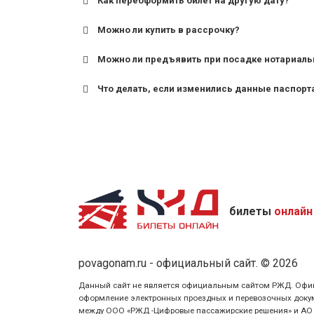
Как переоформить билет на другую дату?
Можно ли купить в рассрочку?
Можно ли предъявить при посадке нотариаль
Что делать, если изменились данные паспорт
билеты
онлайн
povagonam.ru - официальный сайт. © 2026
Данный сайт не является официальным сайтом РЖД. Официаль
оформление электронных проездных и перевозочных докуме
между ООО «РЖД -Цифровые пассажирские решения» и АО «Ф