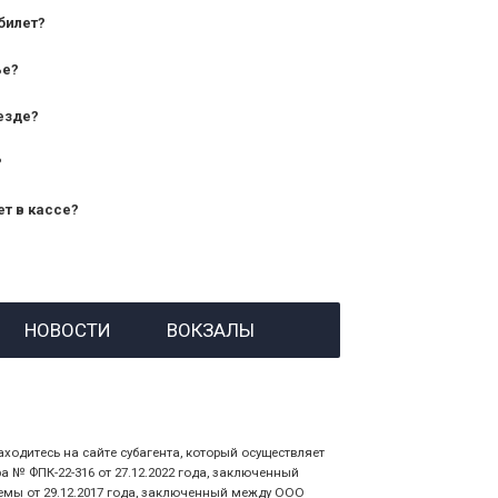
билет?
дования — от 10 лет и старше;
ье?
— от 7 лет.
езде?
?
ет в кассе?
й номер заказа;
НОВОСТИ
ВОКЗАЛЫ
 личности пассажира, на кого оформлен
аходитесь на сайте субагента, который осуществляет
№ ФПК-22-316 от 27.12.2022 года, заключенный
емы от 29.12.2017 года, заключенный между ООО