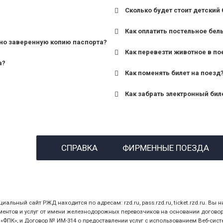
Сколько будет стоит детский 
для поездов дальнего сле
Как оплатить постельное бел
для пригородных поездов 
но заверенную копию паспорта?
Как перевезти животное в по
а?
Как поменять билет на поезд
Как забрать электронный бил
назвав кассиру 14-значны
СПРАВКА
ФИРМЕННЫЕ ПОЕЗДА
предъявив удостоверение
билет.
ный сайт РЖД находится по адресам: rzd.ru, pass.rzd.ru, ticket.rzd.ru. Вы н
нтов и услуг от имени железнодорожных перевозчиков на основании договора 
ПК», и Договор № ИМ-314 о предоставлении услуг с использованием Веб-сист