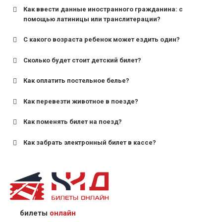
Как ввести данные иностранного гражданина: с
помощью латиницы или транслитерации?
С какого возраста ребенок может ездить один?
Сколько будет стоит детский билет?
Как оплатить постельное белье?
для поездов дальнего следования — от 10 лет и
старше;
Как перевезти животное в поезде?
для пригородных поездов — от 7 лет.
Как поменять билет на поезд?
Как забрать электронный билет в кассе?
назвав кассиру 14-значный номер заказа;
предъявив удостоверение личности пассажира, на
кого оформлен билет.
билеты
онлайн