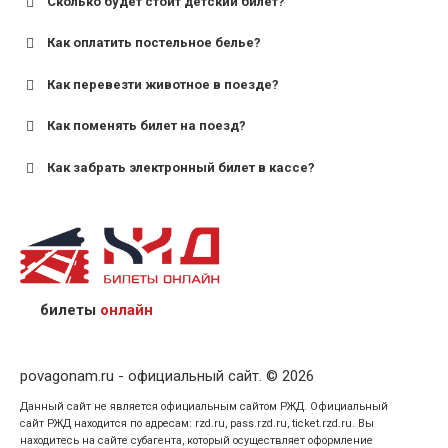
Сколько будет стоит детский билет?
Как оплатить постельное белье?
для поездов дальнего следования — от 10 лет и
старше;
Как перевезти животное в поезде?
для пригородных поездов — от 7 лет.
Как поменять билет на поезд?
Как забрать электронный билет в кассе?
назвав кассиру 14-значный номер заказа;
предъявив удостоверение личности пассажира, на
кого оформлен билет.
билеты
онлайн
povagonam.ru - официальный сайт. © 2026
Данный сайт не является официальным сайтом РЖД. Официальный
сайт РЖД находится по адресам: rzd.ru, pass.rzd.ru, ticket.rzd.ru. Вы
находитесь на сайте субагента, который осуществляет оформление