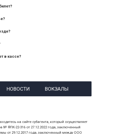
билет?
дования — от 10 лет и старше;
ье?
— от 7 лет.
езде?
?
ет в кассе?
й номер заказа;
НОВОСТИ
ВОКЗАЛЫ
 личности пассажира, на кого оформлен
аходитесь на сайте субагента, который осуществляет
№ ФПК-22-316 от 27.12.2022 года, заключенный
емы от 29.12.2017 года, заключенный между ООО