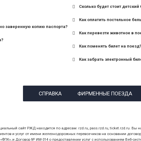
Сколько будет стоит детский 
для поездов дальнего сле
Как оплатить постельное бел
для пригородных поездов 
но заверенную копию паспорта?
Как перевезти животное в по
а?
Как поменять билет на поезд
Как забрать электронный бил
назвав кассиру 14-значны
СПРАВКА
ФИРМЕННЫЕ ПОЕЗДА
предъявив удостоверение
билет.
ный сайт РЖД находится по адресам: rzd.ru, pass.rzd.ru, ticket.rzd.ru. Вы н
нтов и услуг от имени железнодорожных перевозчиков на основании договора 
ПК», и Договор № ИМ-314 о предоставлении услуг с использованием Веб-сист