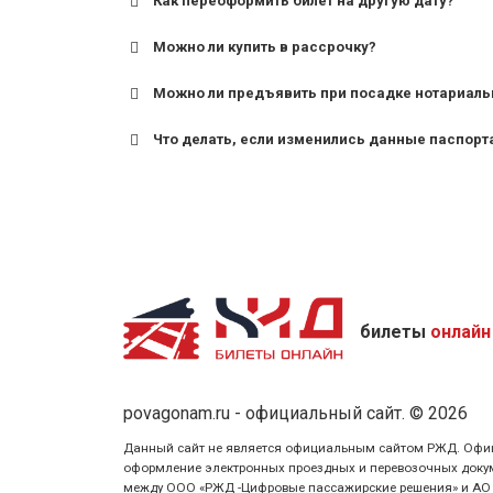
Как переоформить билет на другую дату?
Можно ли купить в рассрочку?
Можно ли предъявить при посадке нотариаль
Что делать, если изменились данные паспорт
билеты
онлайн
povagonam.ru - официальный сайт. © 2026
Данный сайт не является официальным сайтом РЖД. Официаль
оформление электронных проездных и перевозочных докуме
между ООО «РЖД -Цифровые пассажирские решения» и АО «Ф