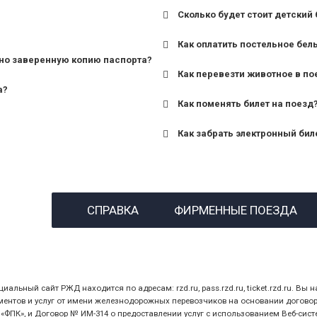
Сколько будет стоит детский 
для поездов дальнего сле
Как оплатить постельное бел
для пригородных поездов 
но заверенную копию паспорта?
Как перевезти животное в по
а?
Как поменять билет на поезд
Как забрать электронный бил
назвав кассиру 14-значны
СПРАВКА
ФИРМЕННЫЕ ПОЕЗДА
предъявив удостоверение
билет.
ный сайт РЖД находится по адресам: rzd.ru, pass.rzd.ru, ticket.rzd.ru. Вы н
нтов и услуг от имени железнодорожных перевозчиков на основании договора 
ПК», и Договор № ИМ-314 о предоставлении услуг с использованием Веб-сист