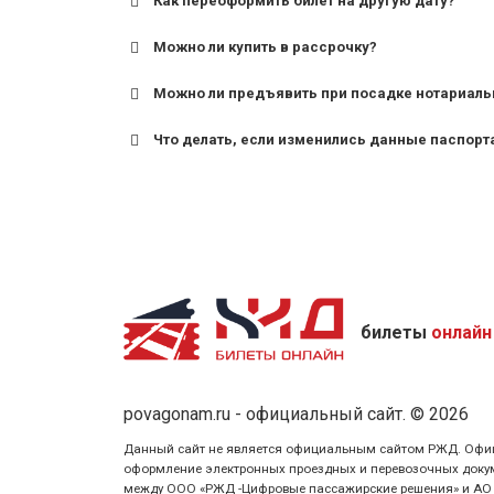
Как переоформить билет на другую дату?
Можно ли купить в рассрочку?
Можно ли предъявить при посадке нотариаль
Что делать, если изменились данные паспорт
билеты
онлайн
povagonam.ru - официальный сайт. © 2026
Данный сайт не является официальным сайтом РЖД. Официаль
оформление электронных проездных и перевозочных докуме
между ООО «РЖД -Цифровые пассажирские решения» и АО «Ф