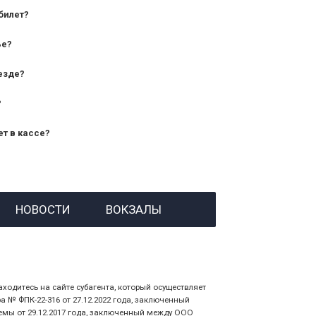
билет?
дования — от 10 лет и старше;
ье?
— от 7 лет.
езде?
?
ет в кассе?
й номер заказа;
НОВОСТИ
ВОКЗАЛЫ
 личности пассажира, на кого оформлен
аходитесь на сайте субагента, который осуществляет
№ ФПК-22-316 от 27.12.2022 года, заключенный
емы от 29.12.2017 года, заключенный между ООО