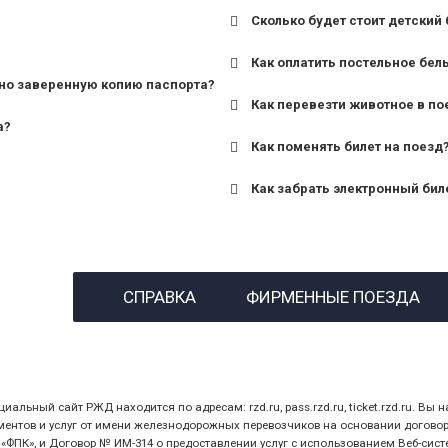
Сколько будет стоит детский 
для поездов дальнего сле
Как оплатить постельное бел
для пригородных поездов 
но заверенную копию паспорта?
Как перевезти животное в по
а?
Как поменять билет на поезд
Как забрать электронный бил
назвав кассиру 14-значны
СПРАВКА
ФИРМЕННЫЕ ПОЕЗДА
предъявив удостоверение
билет.
ный сайт РЖД находится по адресам: rzd.ru, pass.rzd.ru, ticket.rzd.ru. Вы н
нтов и услуг от имени железнодорожных перевозчиков на основании договора 
ПК», и Договор № ИМ-314 о предоставлении услуг с использованием Веб-сист