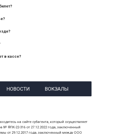
билет?
дования — от 10 лет и старше;
ье?
— от 7 лет.
езде?
?
ет в кассе?
й номер заказа;
НОВОСТИ
ВОКЗАЛЫ
 личности пассажира, на кого оформлен
аходитесь на сайте субагента, который осуществляет
№ ФПК-22-316 от 27.12.2022 года, заключенный
емы от 29.12.2017 года, заключенный между ООО