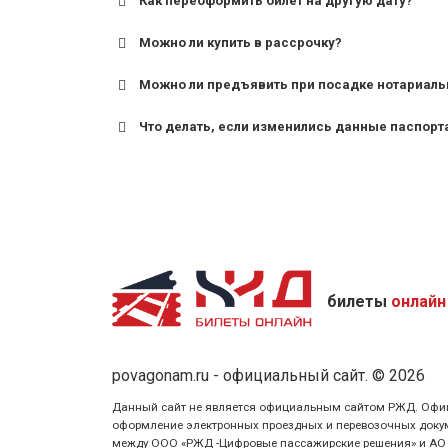
Как переоформить билет на другую дату?
Можно ли купить в рассрочку?
Можно ли предъявить при посадке нотариаль
Что делать, если изменились данные паспорт
билеты
онлайн
povagonam.ru - официальный сайт. © 2026
Данный сайт не является официальным сайтом РЖД. Официаль
оформление электронных проездных и перевозочных докуме
между ООО «РЖД -Цифровые пассажирские решения» и АО «Ф