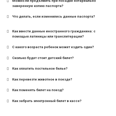
Можно ли предъявить при посадке нотариально
заверенную копию паспорта?
Что делать, если изменились данные паспорта?
Как ввести данные иностранного гражданина: с
помощью латиницы или транслитерации?
С какого возраста ребенок может ездить один?
Сколько будет стоит детский билет?
Как оплатить постельное белье?
для поездов дальнего следования — от 10 лет и
старше;
Как перевезти животное в поезде?
для пригородных поездов — от 7 лет.
Как поменять билет на поезд?
Как забрать электронный билет в кассе?