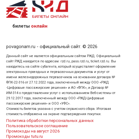
назвав кассиру 14-значный номер заказа;
предъявив удостоверение личности пассажира, на
кого оформлен билет.
билеты
онлайн
povagonam.ru - официальный сайт. © 2026
Данный сайт не является официальным сайтом РЖД. Официальный
сайт РЖД находится по адресам: rzd.ru, pass.rzd.ru, ticket.rzd.ru. Вы
находитесь на сайте субагента, который осуществляет оформление
электронных проездных и перевозочных документов и услуг от
имени железнодорожных перевозчиков на основании договора №
ФПК-22-316 от 27.12.2022 года, заключенный между ООО «РЖД
-Цифровые пассажирские решения» и АО «ФПК», и Договор №
ИМ-314 о предоставлении услуг с использованием Веб-системы от
29.12.2017 года, заключенный между ООО «РЖД-Цифровые
пассажирские решения» и ООО «УФС».
Стоимость билетов указана с учетом сервисного сбора. Итоговая
стоимость отображена на экране подтверждения покупки.
Политика обработки персональных данных
Пользовательское соглашение
Промокоды на август 2026
Промокоды tutu.ru