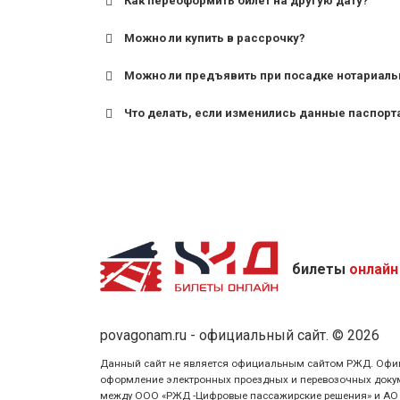
Как переоформить билет на другую дату?
Можно ли купить в рассрочку?
Можно ли предъявить при посадке нотариаль
Что делать, если изменились данные паспорт
билеты
онлайн
povagonam.ru - официальный сайт. © 2026
Данный сайт не является официальным сайтом РЖД. Официаль
оформление электронных проездных и перевозочных докуме
между ООО «РЖД -Цифровые пассажирские решения» и АО «Ф