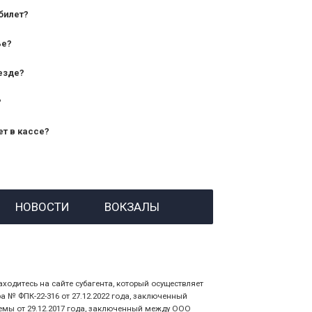
билет?
дования — от 10 лет и старше;
ье?
— от 7 лет.
езде?
?
ет в кассе?
й номер заказа;
НОВОСТИ
ВОКЗАЛЫ
 личности пассажира, на кого оформлен
аходитесь на сайте субагента, который осуществляет
№ ФПК-22-316 от 27.12.2022 года, заключенный
емы от 29.12.2017 года, заключенный между ООО