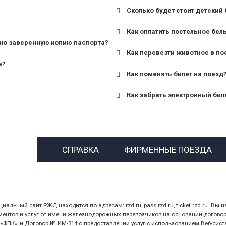
Сколько будет стоит детский 
для поездов дальнего сле
Как оплатить постельное бел
для пригородных поездов 
но заверенную копию паспорта?
Как перевезти животное в по
а?
Как поменять билет на поезд
Как забрать электронный бил
назвав кассиру 14-значны
СПРАВКА
ФИРМЕННЫЕ ПОЕЗДА
предъявив удостоверение
билет.
ный сайт РЖД находится по адресам: rzd.ru, pass.rzd.ru, ticket.rzd.ru. Вы н
нтов и услуг от имени железнодорожных перевозчиков на основании договора 
ПК», и Договор № ИМ-314 о предоставлении услуг с использованием Веб-сист