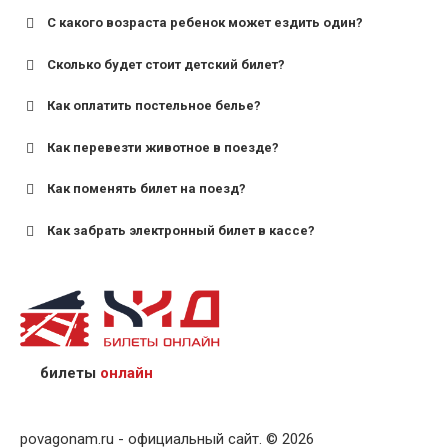
С какого возраста ребенок может ездить один?
Сколько будет стоит детский билет?
Как оплатить постельное белье?
для поездов дальнего следования — от 10 лет и
старше;
Как перевезти животное в поезде?
для пригородных поездов — от 7 лет.
Как поменять билет на поезд?
Как забрать электронный билет в кассе?
назвав кассиру 14-значный номер заказа;
предъявив удостоверение личности пассажира, на
кого оформлен билет.
билеты
онлайн
povagonam.ru - официальный сайт. © 2026