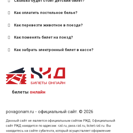
Сколько будет стоит детский билет?
Как оплатить постельное белье?
для поездов дальнего следования — от 10 лет и
старше;
Как перевезти животное в поезде?
для пригородных поездов — от 7 лет.
Как поменять билет на поезд?
Как забрать электронный билет в кассе?
назвав кассиру 14-значный номер заказа;
предъявив удостоверение личности пассажира, на
кого оформлен билет.
билеты
онлайн
povagonam.ru - официальный сайт. © 2026
Данный сайт не является официальным сайтом РЖД. Официальный
сайт РЖД находится по адресам: rzd.ru, pass.rzd.ru, ticket.rzd.ru. Вы
находитесь на сайте субагента, который осуществляет оформление