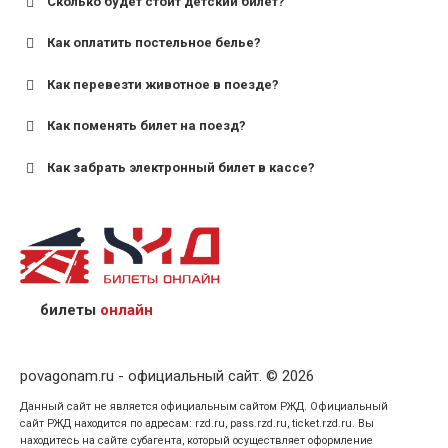
Сколько будет стоит детский билет?
Как оплатить постельное белье?
для поездов дальнего следования — от 10 лет и
старше;
Как перевезти животное в поезде?
для пригородных поездов — от 7 лет.
Как поменять билет на поезд?
Как забрать электронный билет в кассе?
назвав кассиру 14-значный номер заказа;
предъявив удостоверение личности пассажира, на
кого оформлен билет.
билеты
онлайн
povagonam.ru - официальный сайт. © 2026
Данный сайт не является официальным сайтом РЖД. Официальный
сайт РЖД находится по адресам: rzd.ru, pass.rzd.ru, ticket.rzd.ru. Вы
находитесь на сайте субагента, который осуществляет оформление