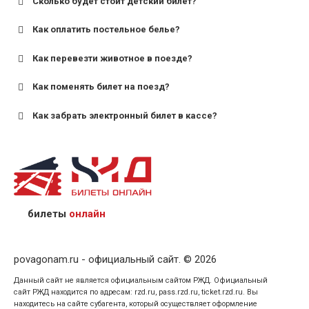
Сколько будет стоит детский билет?
Как оплатить постельное белье?
для поездов дальнего следования — от 10 лет и
старше;
Как перевезти животное в поезде?
для пригородных поездов — от 7 лет.
Как поменять билет на поезд?
Как забрать электронный билет в кассе?
назвав кассиру 14-значный номер заказа;
предъявив удостоверение личности пассажира, на
кого оформлен билет.
билеты
онлайн
povagonam.ru - официальный сайт. © 2026
Данный сайт не является официальным сайтом РЖД. Официальный
сайт РЖД находится по адресам: rzd.ru, pass.rzd.ru, ticket.rzd.ru. Вы
находитесь на сайте субагента, который осуществляет оформление