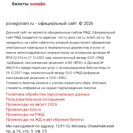
кого оформлен билет.
билеты
онлайн
povagonam.ru - официальный сайт. © 2026
Данный сайт не является официальным сайтом РЖД. Официальный
сайт РЖД находится по адресам: rzd.ru, pass.rzd.ru, ticket.rzd.ru. Вы
находитесь на сайте субагента, который осуществляет оформление
электронных проездных и перевозочных документов и услуг от
имени железнодорожных перевозчиков на основании договора №
ФПК-22-316 от 27.12.2022 года, заключенный между ООО «РЖД
-Цифровые пассажирские решения» и АО «ФПК», и Договор №
ИМ-314 о предоставлении услуг с использованием Веб-системы от
29.12.2017 года, заключенный между ООО «РЖД-Цифровые
пассажирские решения» и ООО «УФС».
Стоимость билетов указана с учетом сервисного сбора. Итоговая
стоимость отображена на экране подтверждения покупки.
Политика обработки персональных данных
Пользовательское соглашение
Промокоды на август 2026
Промокоды tutu.ru
Промокоды на РЖД
Промокоды на ЖД и автобусные билеты
Мы находимся по адресу: 129110, Москва, Олимпийский
пр, д.16, стр. 5. оф. 25