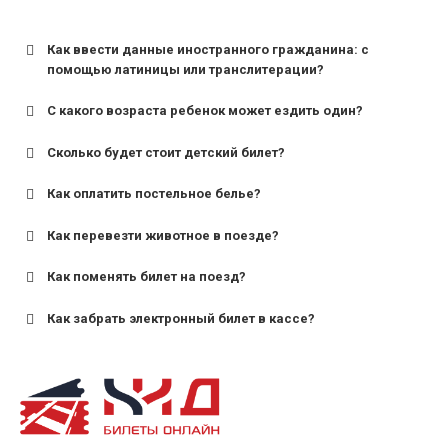
Как ввести данные иностранного гражданина: с
помощью латиницы или транслитерации?
С какого возраста ребенок может ездить один?
Сколько будет стоит детский билет?
Как оплатить постельное белье?
для поездов дальнего следования — от 10 лет и
старше;
Как перевезти животное в поезде?
для пригородных поездов — от 7 лет.
Как поменять билет на поезд?
Как забрать электронный билет в кассе?
назвав кассиру 14-значный номер заказа;
предъявив удостоверение личности пассажира, на