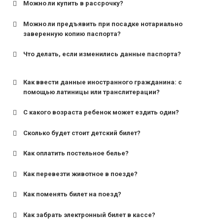
Можно ли купить в рассрочку?
Можно ли предъявить при посадке нотариально
заверенную копию паспорта?
Что делать, если изменились данные паспорта?
Как ввести данные иностранного гражданина: с
помощью латиницы или транслитерации?
С какого возраста ребенок может ездить один?
Сколько будет стоит детский билет?
Как оплатить постельное белье?
для поездов дальнего следования — от 10 лет и
старше;
Как перевезти животное в поезде?
для пригородных поездов — от 7 лет.
Как поменять билет на поезд?
Как забрать электронный билет в кассе?