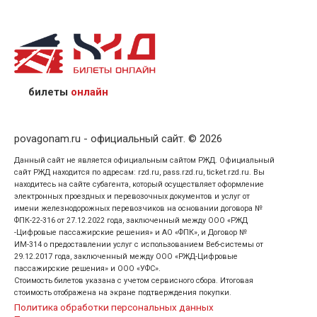
назвав кассиру 14-значный номер заказа;
предъявив удостоверение личности пассажира, на
кого оформлен билет.
билеты
онлайн
povagonam.ru - официальный сайт. © 2026
Данный сайт не является официальным сайтом РЖД. Официальный
сайт РЖД находится по адресам: rzd.ru, pass.rzd.ru, ticket.rzd.ru. Вы
находитесь на сайте субагента, который осуществляет оформление
электронных проездных и перевозочных документов и услуг от
имени железнодорожных перевозчиков на основании договора №
ФПК-22-316 от 27.12.2022 года, заключенный между ООО «РЖД
-Цифровые пассажирские решения» и АО «ФПК», и Договор №
ИМ-314 о предоставлении услуг с использованием Веб-системы от
29.12.2017 года, заключенный между ООО «РЖД-Цифровые
пассажирские решения» и ООО «УФС».
Стоимость билетов указана с учетом сервисного сбора. Итоговая
стоимость отображена на экране подтверждения покупки.
Политика обработки персональных данных