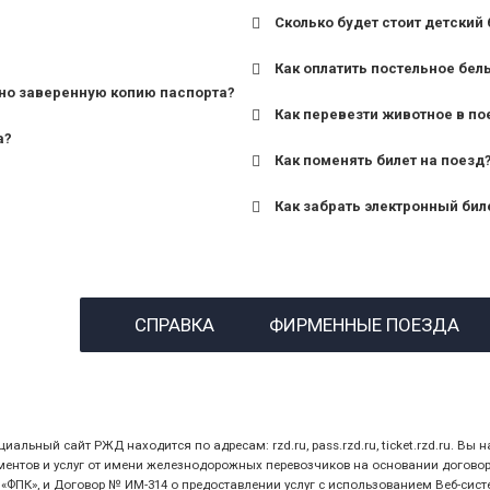
Сколько будет стоит детский 
для поездов дальнего сле
Как оплатить постельное бел
для пригородных поездов 
но заверенную копию паспорта?
Как перевезти животное в по
а?
Как поменять билет на поезд
Как забрать электронный бил
назвав кассиру 14-значны
СПРАВКА
ФИРМЕННЫЕ ПОЕЗДА
предъявив удостоверение
билет.
ный сайт РЖД находится по адресам: rzd.ru, pass.rzd.ru, ticket.rzd.ru. Вы н
нтов и услуг от имени железнодорожных перевозчиков на основании договора 
ПК», и Договор № ИМ-314 о предоставлении услуг с использованием Веб-сист