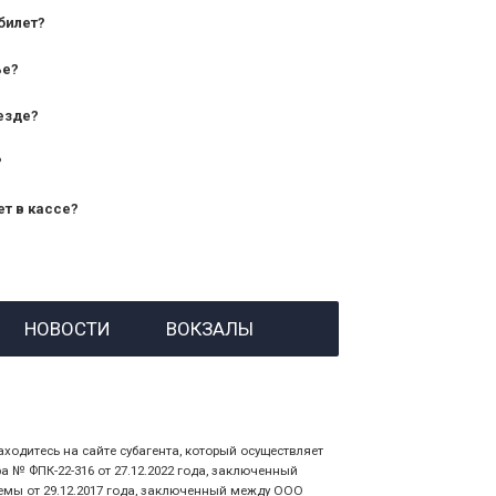
билет?
дования — от 10 лет и старше;
ье?
— от 7 лет.
езде?
?
ет в кассе?
й номер заказа;
НОВОСТИ
ВОКЗАЛЫ
 личности пассажира, на кого оформлен
аходитесь на сайте субагента, который осуществляет
№ ФПК-22-316 от 27.12.2022 года, заключенный
емы от 29.12.2017 года, заключенный между ООО