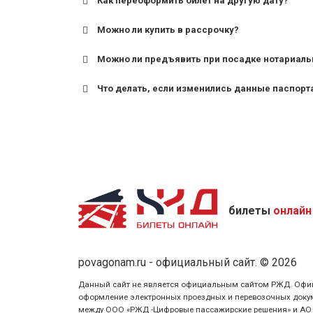
Как переоформить билет на другую дату?
Можно ли купить в рассрочку?
Можно ли предъявить при посадке нотариаль
Что делать, если изменились данные паспорт
билеты
онлайн
povagonam.ru - официальный сайт. © 2026
Данный сайт не является официальным сайтом РЖД. Официаль
оформление электронных проездных и перевозочных докуме
между ООО «РЖД -Цифровые пассажирские решения» и АО «Ф