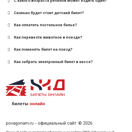
С какого возраста ребенок может ездить один?
Сколько будет стоит детский билет?
Как оплатить постельное белье?
для поездов дальнего следования — от 10 лет и
старше;
Как перевезти животное в поезде?
для пригородных поездов — от 7 лет.
Как поменять билет на поезд?
Как забрать электронный билет в кассе?
назвав кассиру 14-значный номер заказа;
предъявив удостоверение личности пассажира, на
кого оформлен билет.
билеты
онлайн
povagonam.ru - официальный сайт. © 2026