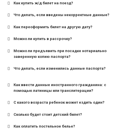
Как купить ж/д билет на поезд?
Что делать, если введены некорректные данные?
Как переоформить билет на другую дату?
Можно ли купить в рассрочку?
Можно ли предъявить при посадке нотариально
заверенную копию паспорта?
Что делать, если изменились данные паспорта?
Как ввести данные иностранного гражданина: с
помощью латиницы или транслитерации?
С какого возраста ребенок может ездить один?
Сколько будет стоит детский билет?
Как оплатить постельное белье?
для поездов дальнего следования — от 10 лет и