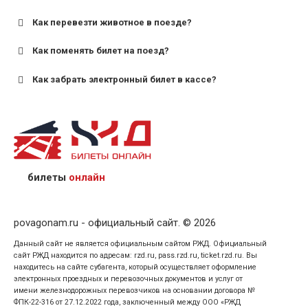
старше;
Как перевезти животное в поезде?
для пригородных поездов — от 7 лет.
Как поменять билет на поезд?
Как забрать электронный билет в кассе?
назвав кассиру 14-значный номер заказа;
предъявив удостоверение личности пассажира, на
кого оформлен билет.
билеты
онлайн
povagonam.ru - официальный сайт. © 2026
Данный сайт не является официальным сайтом РЖД. Официальный
сайт РЖД находится по адресам: rzd.ru, pass.rzd.ru, ticket.rzd.ru. Вы
находитесь на сайте субагента, который осуществляет оформление
электронных проездных и перевозочных документов и услуг от
имени железнодорожных перевозчиков на основании договора №
ФПК-22-316 от 27.12.2022 года, заключенный между ООО «РЖД