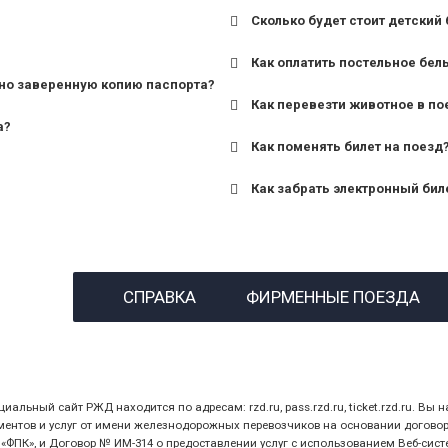
Сколько будет стоит детский 
для поездов дальнего сле
Как оплатить постельное бел
для пригородных поездов 
но заверенную копию паспорта?
Как перевезти животное в по
а?
Как поменять билет на поезд
Как забрать электронный бил
назвав кассиру 14-значны
СПРАВКА
ФИРМЕННЫЕ ПОЕЗДА
предъявив удостоверение
билет.
ный сайт РЖД находится по адресам: rzd.ru, pass.rzd.ru, ticket.rzd.ru. Вы н
нтов и услуг от имени железнодорожных перевозчиков на основании договора 
ПК», и Договор № ИМ-314 о предоставлении услуг с использованием Веб-сист