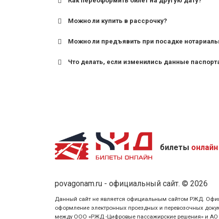
Как переоформить билет на другую дату?
Можно ли купить в рассрочку?
Можно ли предъявить при посадке нотариаль
Что делать, если изменились данные паспорт
билеты
онлайн
povagonam.ru - официальный сайт. © 2026
Данный сайт не является официальным сайтом РЖД. Официаль
оформление электронных проездных и перевозочных докуме
между ООО «РЖД -Цифровые пассажирские решения» и АО «Ф