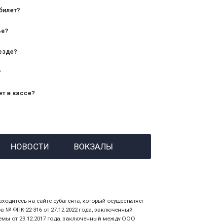
билет?
дования — от 10 лет и старше;
ье?
— от 7 лет.
езде?
?
ет в кассе?
й номер заказа;
НОВОСТИ
ВОКЗАЛЫ
 личности пассажира, на кого оформлен
аходитесь на сайте субагента, который осуществляет
№ ФПК-22-316 от 27.12.2022 года, заключенный
емы от 29.12.2017 года, заключенный между ООО