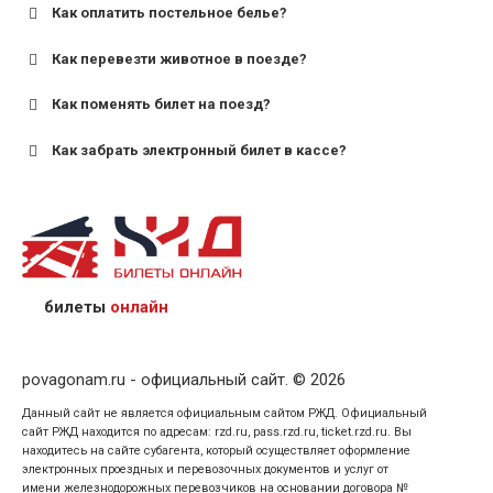
Как оплатить постельное белье?
для поездов дальнего следования — от 10 лет и
старше;
Как перевезти животное в поезде?
для пригородных поездов — от 7 лет.
Как поменять билет на поезд?
Как забрать электронный билет в кассе?
назвав кассиру 14-значный номер заказа;
предъявив удостоверение личности пассажира, на
кого оформлен билет.
билеты
онлайн
povagonam.ru - официальный сайт. © 2026
Данный сайт не является официальным сайтом РЖД. Официальный
сайт РЖД находится по адресам: rzd.ru, pass.rzd.ru, ticket.rzd.ru. Вы
находитесь на сайте субагента, который осуществляет оформление
электронных проездных и перевозочных документов и услуг от
имени железнодорожных перевозчиков на основании договора №