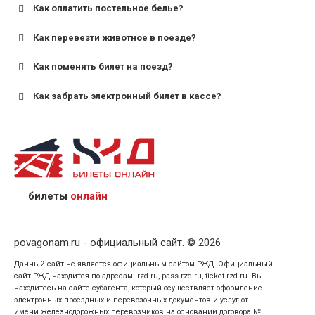
Как оплатить постельное белье?
для поездов дальнего следования — от 10 лет и
старше;
Как перевезти животное в поезде?
для пригородных поездов — от 7 лет.
Как поменять билет на поезд?
Как забрать электронный билет в кассе?
назвав кассиру 14-значный номер заказа;
предъявив удостоверение личности пассажира, на
кого оформлен билет.
билеты
онлайн
povagonam.ru - официальный сайт. © 2026
Данный сайт не является официальным сайтом РЖД. Официальный
сайт РЖД находится по адресам: rzd.ru, pass.rzd.ru, ticket.rzd.ru. Вы
находитесь на сайте субагента, который осуществляет оформление
электронных проездных и перевозочных документов и услуг от
имени железнодорожных перевозчиков на основании договора №