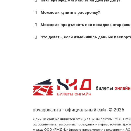
Как переоформить билет на другую дату?
Можно ли купить в рассрочку?
Можно ли предъявить при посадке нотариаль
Что делать, если изменились данные паспорт
билеты
онлайн
povagonam.ru - официальный сайт. © 2026
Данный сайт не является официальным сайтом РЖД. Официаль
оформление электронных проездных и перевозочных докуме
между ООО «РЖД -Цифровые пассажирские решения» и АО «Ф