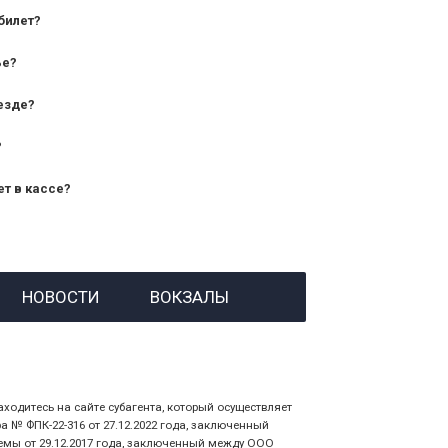
билет?
дования — от 10 лет и старше;
ье?
— от 7 лет.
езде?
?
ет в кассе?
й номер заказа;
НОВОСТИ
ВОКЗАЛЫ
 личности пассажира, на кого оформлен
аходитесь на сайте субагента, который осуществляет
№ ФПК-22-316 от 27.12.2022 года, заключенный
емы от 29.12.2017 года, заключенный между ООО