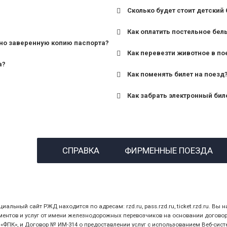
Сколько будет стоит детский 
для поездов дальнего сле
Как оплатить постельное бел
для пригородных поездов 
но заверенную копию паспорта?
Как перевезти животное в по
а?
Как поменять билет на поезд
Как забрать электронный бил
назвав кассиру 14-значны
СПРАВКА
ФИРМЕННЫЕ ПОЕЗДА
предъявив удостоверение
билет.
ный сайт РЖД находится по адресам: rzd.ru, pass.rzd.ru, ticket.rzd.ru. Вы н
нтов и услуг от имени железнодорожных перевозчиков на основании договора 
ПК», и Договор № ИМ-314 о предоставлении услуг с использованием Веб-сист