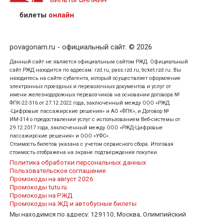
предъявив удостоверение личности пассажира, на
кого оформлен билет.
билеты
онлайн
povagonam.ru - официальный сайт. © 2026
Данный сайт не является официальным сайтом РЖД. Официальный
сайт РЖД находится по адресам: rzd.ru, pass.rzd.ru, ticket.rzd.ru. Вы
находитесь на сайте субагента, который осуществляет оформление
электронных проездных и перевозочных документов и услуг от
имени железнодорожных перевозчиков на основании договора №
ФПК-22-316 от 27.12.2022 года, заключенный между ООО «РЖД
-Цифровые пассажирские решения» и АО «ФПК», и Договор №
ИМ-314 о предоставлении услуг с использованием Веб-системы от
29.12.2017 года, заключенный между ООО «РЖД-Цифровые
пассажирские решения» и ООО «УФС».
Стоимость билетов указана с учетом сервисного сбора. Итоговая
стоимость отображена на экране подтверждения покупки.
Политика обработки персональных данных
Пользовательское соглашение
Промокоды на август 2026
Промокоды tutu.ru
Промокоды на РЖД
Промокоды на ЖД и автобусные билеты
Мы находимся по адресу: 129110, Москва, Олимпийский