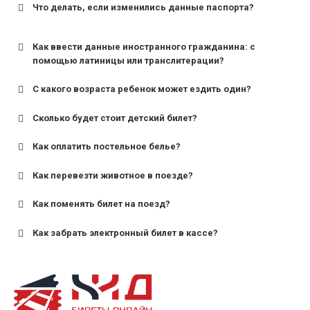
Что делать, если изменились данные паспорта?
Как ввести данные иностранного гражданина: с
помощью латиницы или транслитерации?
С какого возраста ребенок может ездить один?
Сколько будет стоит детский билет?
Как оплатить постельное белье?
для поездов дальнего следования — от 10 лет и
старше;
Как перевезти животное в поезде?
для пригородных поездов — от 7 лет.
Как поменять билет на поезд?
Как забрать электронный билет в кассе?
назвав кассиру 14-значный номер заказа;