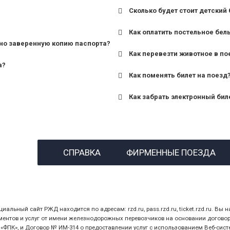
Сколько будет стоит детский 
для поездов дальнего сле
Как оплатить постельное бел
для пригородных поездов 
но заверенную копию паспорта?
Как перевезти животное в по
а?
Как поменять билет на поезд
Как забрать электронный бил
назвав кассиру 14-значны
СПРАВКА
ФИРМЕННЫЕ ПОЕЗДА
предъявив удостоверение
билет.
ный сайт РЖД находится по адресам: rzd.ru, pass.rzd.ru, ticket.rzd.ru. Вы н
нтов и услуг от имени железнодорожных перевозчиков на основании договора 
ПК», и Договор № ИМ-314 о предоставлении услуг с использованием Веб-сист