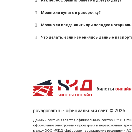
Как переоформить билет на другую дату?
Можно ли купить в рассрочку?
Можно ли предъявить при посадке нотариаль
Что делать, если изменились данные паспорт
билеты
онлайн
povagonam.ru - официальный сайт. © 2026
Данный сайт не является официальным сайтом РЖД. Официаль
оформление электронных проездных и перевозочных докуме
между ООО «РЖД -Цифровые пассажирские решения» и АО «Ф