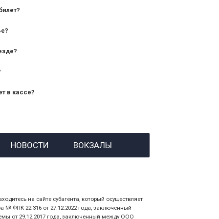
билет?
дования — от 10 лет и старше;
ье?
— от 7 лет.
езде?
?
ет в кассе?
й номер заказа;
НОВОСТИ
ВОКЗАЛЫ
 личности пассажира, на кого оформлен
аходитесь на сайте субагента, который осуществляет
№ ФПК-22-316 от 27.12.2022 года, заключенный
емы от 29.12.2017 года, заключенный между ООО