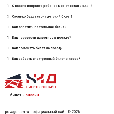
С какого возраста ребенок может ездить один?
Сколько будет стоит детский билет?
Как оплатить постельное белье?
для поездов дальнего следования — от 10 лет и
старше;
Как перевезти животное в поезде?
для пригородных поездов — от 7 лет.
Как поменять билет на поезд?
Как забрать электронный билет в кассе?
назвав кассиру 14-значный номер заказа;
предъявив удостоверение личности пассажира, на
кого оформлен билет.
билеты
онлайн
povagonam.ru - официальный сайт. © 2026