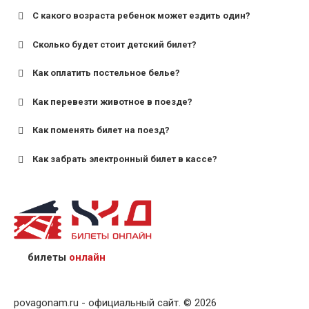
С какого возраста ребенок может ездить один?
Сколько будет стоит детский билет?
Как оплатить постельное белье?
для поездов дальнего следования — от 10 лет и
старше;
Как перевезти животное в поезде?
для пригородных поездов — от 7 лет.
Как поменять билет на поезд?
Как забрать электронный билет в кассе?
назвав кассиру 14-значный номер заказа;
предъявив удостоверение личности пассажира, на
кого оформлен билет.
билеты
онлайн
povagonam.ru - официальный сайт. © 2026