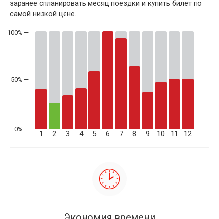
заранее спланировать месяц поездки и купить билет по
самой низкой цене.
50% —
1
2
3
4
5
6
7
8
9
10
11
12
Экономия времени