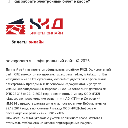
Как забрать электронный билет в кассе?
назвав кассиру 14-значный номер заказа;
предъявив удостоверение личности пассажира, на
кого оформлен билет.
билеты
онлайн
povagonam.ru - официальный сайт. © 2026
Данный сайт не является официальным сайтом РЖД. Официальный
сайт РЖД находится по адресам: rzd.ru, pass.rzd.ru, ticket.rzd.ru. Вы
находитесь на сайте субагента, который осуществляет оформление
электронных проездных и перевозочных документов и услуг от
имени железнодорожных перевозчиков на основании договора №
ФПК-22-316 от 27.12.2022 года, заключенный между ООО «РЖД
-Цифровые пассажирские решения» и АО «ФПК», и Договор №
ИМ-314 о предоставлении услуг с использованием Веб-системы от
29.12.2017 года, заключенный между ООО «РЖД-Цифровые
пассажирские решения» и ООО «УФС».
Стоимость билетов указана с учетом сервисного сбора. Итоговая
стоимость отображена на экране подтверждения покупки.