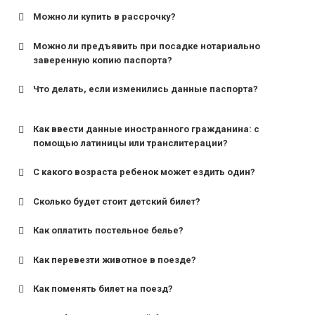
Можно ли купить в рассрочку?
Можно ли предъявить при посадке нотариально
заверенную копию паспорта?
Что делать, если изменились данные паспорта?
Как ввести данные иностранного гражданина: с
помощью латиницы или транслитерации?
С какого возраста ребенок может ездить один?
Сколько будет стоит детский билет?
Как оплатить постельное белье?
для поездов дальнего следования — от 10 лет и
старше;
Как перевезти животное в поезде?
для пригородных поездов — от 7 лет.
Как поменять билет на поезд?