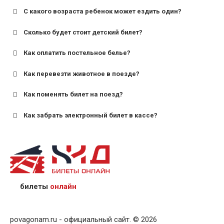
С какого возраста ребенок может ездить один?
Сколько будет стоит детский билет?
Как оплатить постельное белье?
для поездов дальнего следования — от 10 лет и
старше;
Как перевезти животное в поезде?
для пригородных поездов — от 7 лет.
Как поменять билет на поезд?
Как забрать электронный билет в кассе?
назвав кассиру 14-значный номер заказа;
предъявив удостоверение личности пассажира, на
кого оформлен билет.
билеты
онлайн
povagonam.ru - официальный сайт. © 2026