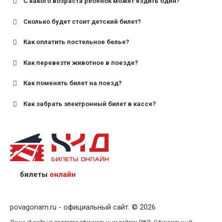
С какого возраста ребенок может ездить один?
Сколько будет стоит детский билет?
Как оплатить постельное белье?
для поездов дальнего следования — от 10 лет и
старше;
Как перевезти животное в поезде?
для пригородных поездов — от 7 лет.
Как поменять билет на поезд?
Как забрать электронный билет в кассе?
назвав кассиру 14-значный номер заказа;
предъявив удостоверение личности пассажира, на
кого оформлен билет.
билеты
онлайн
povagonam.ru - официальный сайт. © 2026