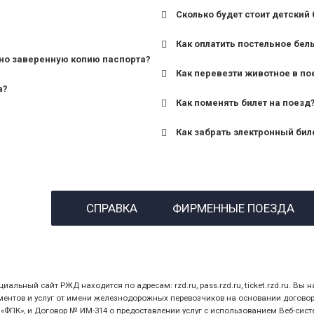
Сколько будет стоит детский 
для поездов дальнего сле
Как оплатить постельное бел
для пригородных поездов 
но заверенную копию паспорта?
Как перевезти животное в по
а?
Как поменять билет на поезд
Как забрать электронный бил
назвав кассиру 14-значны
СПРАВКА
ФИРМЕННЫЕ ПОЕЗДА
предъявив удостоверение
билет.
ный сайт РЖД находится по адресам: rzd.ru, pass.rzd.ru, ticket.rzd.ru. Вы н
нтов и услуг от имени железнодорожных перевозчиков на основании договора 
ПК», и Договор № ИМ-314 о предоставлении услуг с использованием Веб-сист