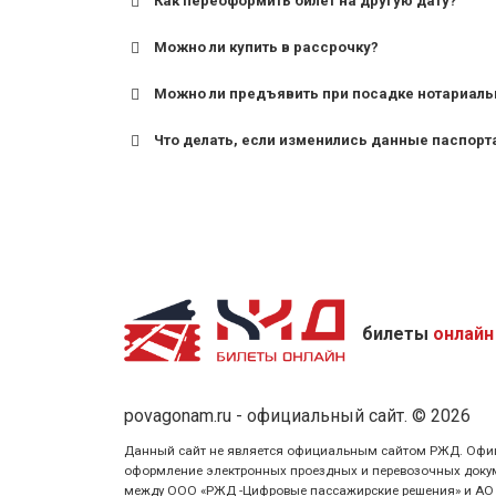
Как переоформить билет на другую дату?
Можно ли купить в рассрочку?
Можно ли предъявить при посадке нотариаль
Что делать, если изменились данные паспорт
билеты
онлайн
povagonam.ru - официальный сайт. © 2026
Данный сайт не является официальным сайтом РЖД. Официаль
оформление электронных проездных и перевозочных докуме
между ООО «РЖД -Цифровые пассажирские решения» и АО «Ф