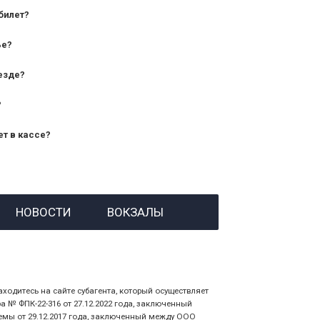
билет?
дования — от 10 лет и старше;
ье?
— от 7 лет.
езде?
?
ет в кассе?
й номер заказа;
НОВОСТИ
ВОКЗАЛЫ
 личности пассажира, на кого оформлен
аходитесь на сайте субагента, который осуществляет
№ ФПК-22-316 от 27.12.2022 года, заключенный
емы от 29.12.2017 года, заключенный между ООО