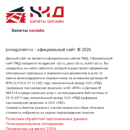
назвав кассиру 14-значный номер заказа;
предъявив удостоверение личности пассажира, на
кого оформлен билет.
билеты
онлайн
povagonam.ru - официальный сайт. © 2026
Данный сайт не является официальным сайтом РЖД. Официальный
сайт РЖД находится по адресам: rzd.ru, pass.rzd.ru, ticket.rzd.ru. Вы
находитесь на сайте субагента, который осуществляет оформление
электронных проездных и перевозочных документов и услуг от
имени железнодорожных перевозчиков на основании договора №
ФПК-22-316 от 27.12.2022 года, заключенный между ООО «РЖД
-Цифровые пассажирские решения» и АО «ФПК», и Договор №
ИМ-314 о предоставлении услуг с использованием Веб-системы от
29.12.2017 года, заключенный между ООО «РЖД-Цифровые
пассажирские решения» и ООО «УФС».
Стоимость билетов указана с учетом сервисного сбора. Итоговая
стоимость отображена на экране подтверждения покупки.
Политика обработки персональных данных
Пользовательское соглашение
Промокоды на август 2026