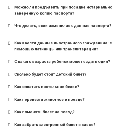
Можно ли предъявить при посадке нотариально
заверенную копию паспорта?
Что делать, если изменились данные паспорта?
Как ввести данные иностранного гражданина: с
помощью латиницы или транслитерации?
С какого возраста ребенок может ездить один?
Сколько будет стоит детский билет?
Как оплатить постельное белье?
для поездов дальнего следования — от 10 лет и
старше;
Как перевезти животное в поезде?
для пригородных поездов — от 7 лет.
Как поменять билет на поезд?
Как забрать электронный билет в кассе?