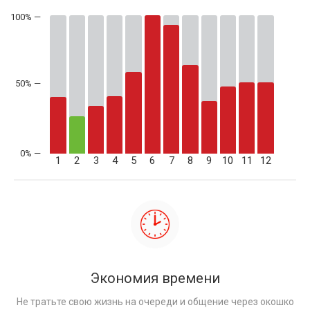
50% —
1
2
3
4
5
6
7
8
9
10
11
12
Экономия времени
Не тратьте свою жизнь на очереди и общение через окошко