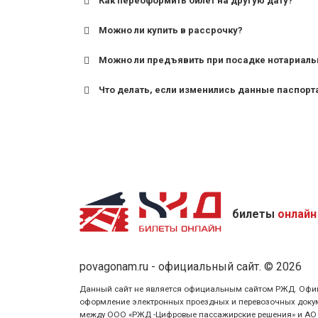
Как переоформить билет на другую дату?
Можно ли купить в рассрочку?
Можно ли предъявить при посадке нотариаль
Что делать, если изменились данные паспорт
билеты
онлайн
povagonam.ru - официальный сайт. © 2026
Данный сайт не является официальным сайтом РЖД. Официаль
оформление электронных проездных и перевозочных докуме
между ООО «РЖД -Цифровые пассажирские решения» и АО «Ф