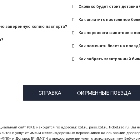
Сколько будет стоит детский 
для поездов дальнего сле
Как оплатить постельное бел
для пригородных поездов 
но заверенную копию паспорта?
Как перевезти животное в по
а?
Как поменять билет на поезд
Как забрать электронный бил
назвав кассиру 14-значны
СПРАВКА
ФИРМЕННЫЕ ПОЕЗДА
предъявив удостоверение
билет.
ный сайт РЖД находится по адресам: rzd.ru, pass.rzd.ru, ticket.rzd.ru. Вы н
нтов и услуг от имени железнодорожных перевозчиков на основании договора 
ПК», и Договор № ИМ-314 о предоставлении услуг с использованием Веб-сист