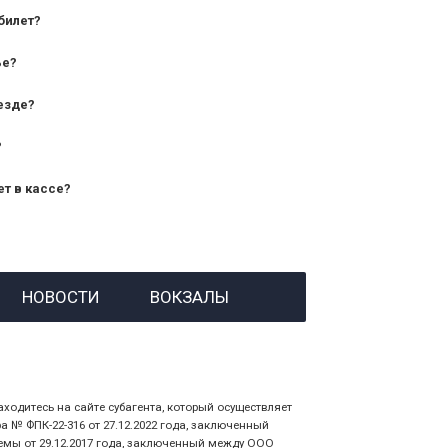
билет?
дования — от 10 лет и старше;
ье?
— от 7 лет.
езде?
?
ет в кассе?
й номер заказа;
НОВОСТИ
ВОКЗАЛЫ
 личности пассажира, на кого оформлен
аходитесь на сайте субагента, который осуществляет
№ ФПК-22-316 от 27.12.2022 года, заключенный
емы от 29.12.2017 года, заключенный между ООО