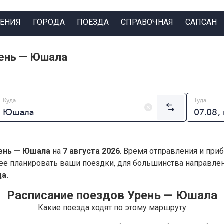
ЕНИЯ
ГОРОДА
ПОЕЗДА
СПРАВОЧНАЯ
САПСАН
рень — Юшала
Куда
Туда
ень — Юшала
на
7 августа 2026
. Время отправления и приб
ее планировать ваши поездки, для большинства направл
а.
Расписание поездов Урень — Юшала
Какие поезда ходят по этому маршруту