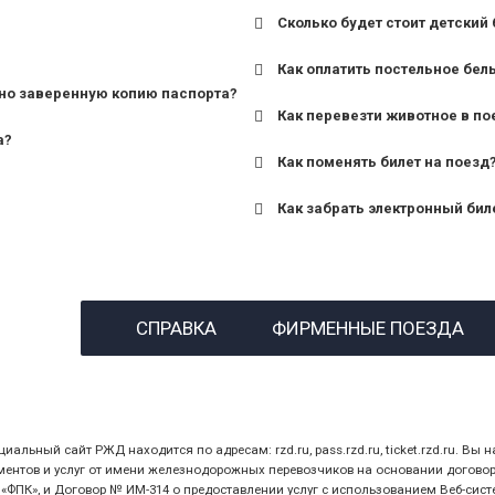
Сколько будет стоит детский 
для поездов дальнего сле
Как оплатить постельное бел
для пригородных поездов 
но заверенную копию паспорта?
Как перевезти животное в по
а?
Как поменять билет на поезд
Как забрать электронный бил
назвав кассиру 14-значны
СПРАВКА
ФИРМЕННЫЕ ПОЕЗДА
предъявив удостоверение
билет.
ный сайт РЖД находится по адресам: rzd.ru, pass.rzd.ru, ticket.rzd.ru. Вы н
нтов и услуг от имени железнодорожных перевозчиков на основании договора 
ПК», и Договор № ИМ-314 о предоставлении услуг с использованием Веб-сист