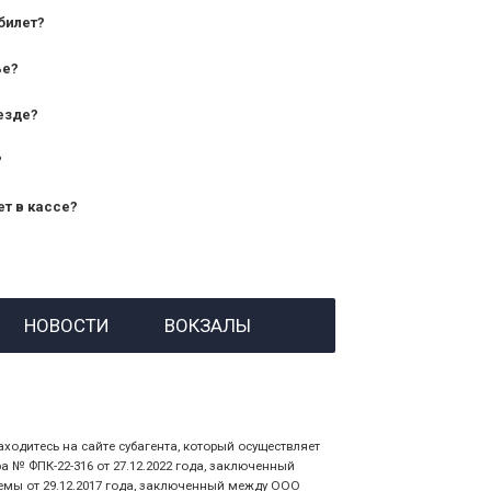
билет?
дования — от 10 лет и старше;
ье?
— от 7 лет.
езде?
?
ет в кассе?
й номер заказа;
НОВОСТИ
ВОКЗАЛЫ
 личности пассажира, на кого оформлен
аходитесь на сайте субагента, который осуществляет
№ ФПК-22-316 от 27.12.2022 года, заключенный
емы от 29.12.2017 года, заключенный между ООО