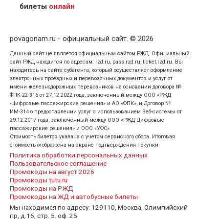
кого оформлен билет.
билеты
онлайн
povagonam.ru - официальный сайт. © 2026
Данный сайт не является официальным сайтом РЖД. Официальный
сайт РЖД находится по адресам: rzd.ru, pass.rzd.ru, ticket.rzd.ru. Вы
находитесь на сайте субагента, который осуществляет оформление
электронных проездных и перевозочных документов и услуг от
имени железнодорожных перевозчиков на основании договора №
ФПК-22-316 от 27.12.2022 года, заключенный между ООО «РЖД
-Цифровые пассажирские решения» и АО «ФПК», и Договор №
ИМ-314 о предоставлении услуг с использованием Веб-системы от
29.12.2017 года, заключенный между ООО «РЖД-Цифровые
пассажирские решения» и ООО «УФС».
Стоимость билетов указана с учетом сервисного сбора. Итоговая
стоимость отображена на экране подтверждения покупки.
Политика обработки персональных данных
Пользовательское соглашение
Промокоды на август 2026
Промокоды tutu.ru
Промокоды на РЖД
Промокоды на ЖД и автобусные билеты
Мы находимся по адресу: 129110, Москва, Олимпийский
пр, д.16, стр. 5. оф. 25