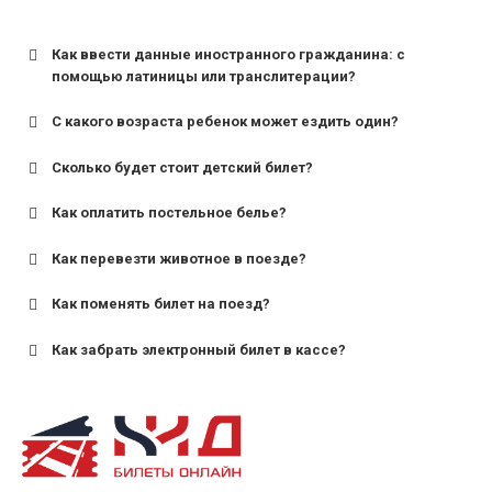
Как ввести данные иностранного гражданина: с
помощью латиницы или транслитерации?
С какого возраста ребенок может ездить один?
Сколько будет стоит детский билет?
Как оплатить постельное белье?
для поездов дальнего следования — от 10 лет и
старше;
Как перевезти животное в поезде?
для пригородных поездов — от 7 лет.
Как поменять билет на поезд?
Как забрать электронный билет в кассе?
назвав кассиру 14-значный номер заказа;
предъявив удостоверение личности пассажира, на