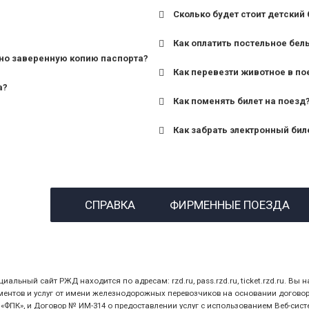
Сколько будет стоит детский 
для поездов дальнего сле
Как оплатить постельное бел
для пригородных поездов 
но заверенную копию паспорта?
Как перевезти животное в по
а?
Как поменять билет на поезд
Как забрать электронный бил
назвав кассиру 14-значны
СПРАВКА
ФИРМЕННЫЕ ПОЕЗДА
предъявив удостоверение
билет.
ный сайт РЖД находится по адресам: rzd.ru, pass.rzd.ru, ticket.rzd.ru. Вы н
нтов и услуг от имени железнодорожных перевозчиков на основании договора 
ПК», и Договор № ИМ-314 о предоставлении услуг с использованием Веб-сист