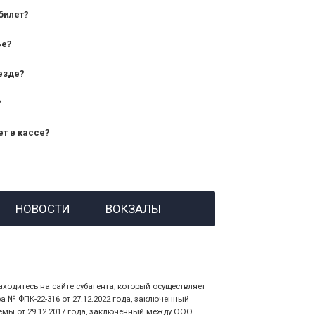
билет?
дования — от 10 лет и старше;
ье?
— от 7 лет.
езде?
?
ет в кассе?
й номер заказа;
НОВОСТИ
ВОКЗАЛЫ
 личности пассажира, на кого оформлен
аходитесь на сайте субагента, который осуществляет
№ ФПК-22-316 от 27.12.2022 года, заключенный
емы от 29.12.2017 года, заключенный между ООО