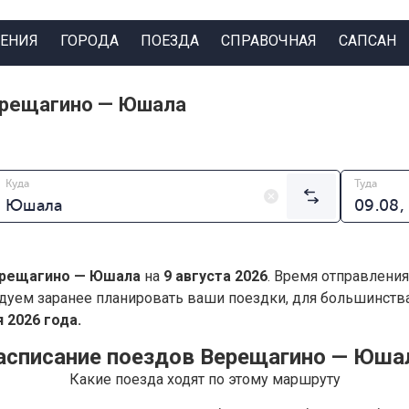
ЕНИЯ
ГОРОДА
ПОЕЗДА
СПРАВОЧНАЯ
САПСАН
ерещагино — Юшала
Куда
Туда
рещагино — Юшала
на
9 августа 2026
. Время отправления
дуем заранее планировать ваши поездки, для большинст
 2026 года.
асписание поездов Верещагино — Юша
Какие поезда ходят по этому маршруту