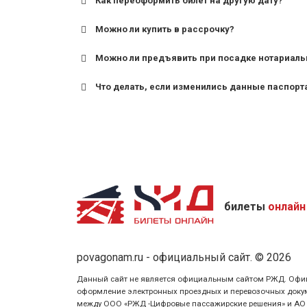
Как переоформить билет на другую дату?
Можно ли купить в рассрочку?
Можно ли предъявить при посадке нотариаль
Что делать, если изменились данные паспорт
билеты
онлайн
povagonam.ru - официальный сайт. © 2026
Данный сайт не является официальным сайтом РЖД. Официаль
оформление электронных проездных и перевозочных докуме
между ООО «РЖД -Цифровые пассажирские решения» и АО «Ф