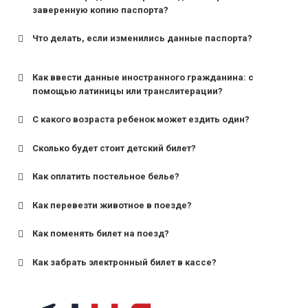
заверенную копию паспорта?
Что делать, если изменились данные паспорта?
Как ввести данные иностранного гражданина: с
помощью латиницы или транслитерации?
С какого возраста ребенок может ездить один?
Сколько будет стоит детский билет?
Как оплатить постельное белье?
для поездов дальнего следования — от 10 лет и
старше;
Как перевезти животное в поезде?
для пригородных поездов — от 7 лет.
Как поменять билет на поезд?
Как забрать электронный билет в кассе?