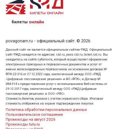
назвав кассиру 14-значный номер заказа;
предъявив удостоверение личности пассажира, на
кого оформлен билет.
билеты
онлайн
povagonam.ru - официальный сайт. © 2026
Данный сайт не является официальным сайтом РЖД. Официальный
сайт РЖД находится по адресам: rzd.ru, pass.rzd.ru, ticket.rzd.ru. Вы
находитесь на сайте субагента, который осуществляет оформление
электронных проездных и перевозочных документов и услуг от
имени железнодорожных перевозчиков на основании договора №
ФПК-22-316 от 27.12.2022 года, заключенный между ООО «РЖД
-Цифровые пассажирские решения» и АО «ФПК», и Договор №
ИМ-314 о предоставлении услуг с использованием Веб-системы от
29.12.2017 года, заключенный между ООО «РЖД-Цифровые
пассажирские решения» и ООО «УФС».
Стоимость билетов указана с учетом сервисного сбора. Итоговая
стоимость отображена на экране подтверждения покупки.
Политика обработки персональных данных
Пользовательское соглашение
Промокоды на август 2026
Промокоды tutu.ru
Промокоды на РЖД