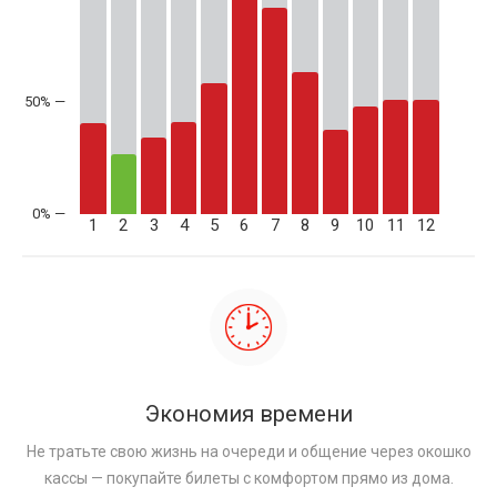
50% —
1
2
3
4
5
6
7
8
9
10
11
12
Экономия времени
Не тратьте свою жизнь на очереди и общение через окошко
кассы — покупайте билеты с комфортом прямо из дома.