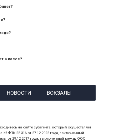
билет?
дования — от 10 лет и старше;
ье?
— от 7 лет.
езде?
?
ет в кассе?
й номер заказа;
НОВОСТИ
ВОКЗАЛЫ
 личности пассажира, на кого оформлен
аходитесь на сайте субагента, который осуществляет
№ ФПК-22-316 от 27.12.2022 года, заключенный
емы от 29.12.2017 года, заключенный между ООО