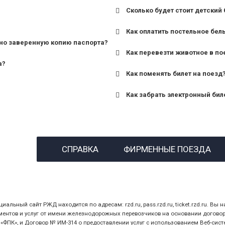
Сколько будет стоит детский 
для поездов дальнего сле
Как оплатить постельное бел
для пригородных поездов 
но заверенную копию паспорта?
Как перевезти животное в по
а?
Как поменять билет на поезд
Как забрать электронный бил
назвав кассиру 14-значны
СПРАВКА
ФИРМЕННЫЕ ПОЕЗДА
предъявив удостоверение
билет.
ный сайт РЖД находится по адресам: rzd.ru, pass.rzd.ru, ticket.rzd.ru. Вы н
нтов и услуг от имени железнодорожных перевозчиков на основании договора 
ПК», и Договор № ИМ-314 о предоставлении услуг с использованием Веб-сист