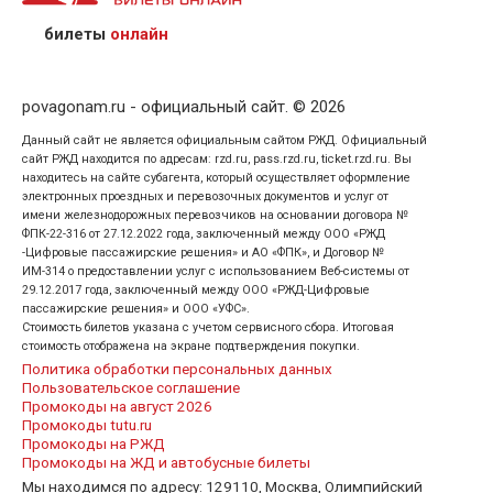
предъявив удостоверение личности пассажира, на
кого оформлен билет.
билеты
онлайн
povagonam.ru - официальный сайт. © 2026
Данный сайт не является официальным сайтом РЖД. Официальный
сайт РЖД находится по адресам: rzd.ru, pass.rzd.ru, ticket.rzd.ru. Вы
находитесь на сайте субагента, который осуществляет оформление
электронных проездных и перевозочных документов и услуг от
имени железнодорожных перевозчиков на основании договора №
ФПК-22-316 от 27.12.2022 года, заключенный между ООО «РЖД
-Цифровые пассажирские решения» и АО «ФПК», и Договор №
ИМ-314 о предоставлении услуг с использованием Веб-системы от
29.12.2017 года, заключенный между ООО «РЖД-Цифровые
пассажирские решения» и ООО «УФС».
Стоимость билетов указана с учетом сервисного сбора. Итоговая
стоимость отображена на экране подтверждения покупки.
Политика обработки персональных данных
Пользовательское соглашение
Промокоды на август 2026
Промокоды tutu.ru
Промокоды на РЖД
Промокоды на ЖД и автобусные билеты
Мы находимся по адресу: 129110, Москва, Олимпийский