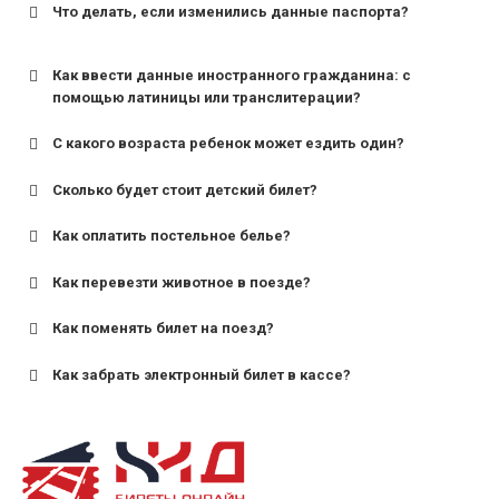
Что делать, если изменились данные паспорта?
Как ввести данные иностранного гражданина: с
помощью латиницы или транслитерации?
С какого возраста ребенок может ездить один?
Сколько будет стоит детский билет?
Как оплатить постельное белье?
для поездов дальнего следования — от 10 лет и
старше;
Как перевезти животное в поезде?
для пригородных поездов — от 7 лет.
Как поменять билет на поезд?
Как забрать электронный билет в кассе?
назвав кассиру 14-значный номер заказа;