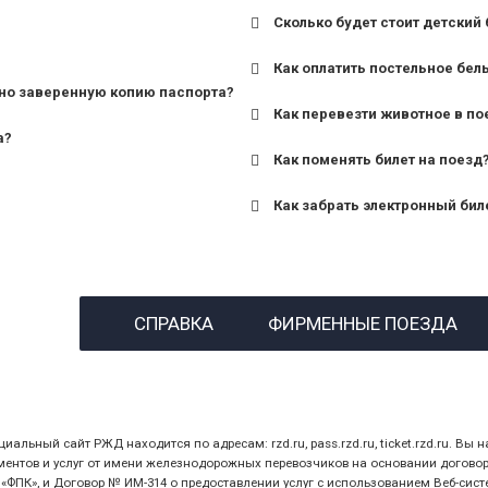
Сколько будет стоит детский 
для поездов дальнего сле
Как оплатить постельное бел
для пригородных поездов 
но заверенную копию паспорта?
Как перевезти животное в по
а?
Как поменять билет на поезд
Как забрать электронный бил
назвав кассиру 14-значны
СПРАВКА
ФИРМЕННЫЕ ПОЕЗДА
предъявив удостоверение
билет.
ный сайт РЖД находится по адресам: rzd.ru, pass.rzd.ru, ticket.rzd.ru. Вы н
нтов и услуг от имени железнодорожных перевозчиков на основании договора 
ПК», и Договор № ИМ-314 о предоставлении услуг с использованием Веб-сист