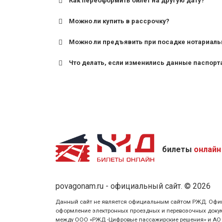
Как переоформить билет на другую дату?
Можно ли купить в рассрочку?
Можно ли предъявить при посадке нотариаль
Что делать, если изменились данные паспорт
билеты
онлайн
povagonam.ru - официальный сайт. © 2026
Данный сайт не является официальным сайтом РЖД. Официаль
оформление электронных проездных и перевозочных докуме
между ООО «РЖД -Цифровые пассажирские решения» и АО «Ф