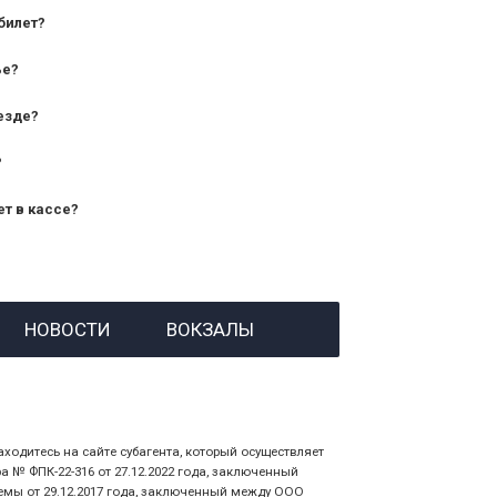
билет?
дования — от 10 лет и старше;
ье?
— от 7 лет.
езде?
?
ет в кассе?
й номер заказа;
НОВОСТИ
ВОКЗАЛЫ
 личности пассажира, на кого оформлен
аходитесь на сайте субагента, который осуществляет
№ ФПК-22-316 от 27.12.2022 года, заключенный
емы от 29.12.2017 года, заключенный между ООО