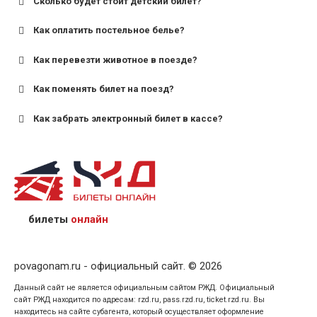
Сколько будет стоит детский билет?
Как оплатить постельное белье?
для поездов дальнего следования — от 10 лет и
старше;
Как перевезти животное в поезде?
для пригородных поездов — от 7 лет.
Как поменять билет на поезд?
Как забрать электронный билет в кассе?
назвав кассиру 14-значный номер заказа;
предъявив удостоверение личности пассажира, на
кого оформлен билет.
билеты
онлайн
povagonam.ru - официальный сайт. © 2026
Данный сайт не является официальным сайтом РЖД. Официальный
сайт РЖД находится по адресам: rzd.ru, pass.rzd.ru, ticket.rzd.ru. Вы
находитесь на сайте субагента, который осуществляет оформление