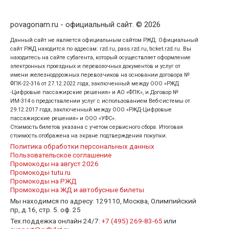
povagonam.ru - официальный сайт. © 2026
Данный сайт не является официальным сайтом РЖД. Официальный
сайт РЖД находится по адресам: rzd.ru, pass.rzd.ru, ticket.rzd.ru. Вы
находитесь на сайте субагента, который осуществляет оформление
электронных проездных и перевозочных документов и услуг от
имени железнодорожных перевозчиков на основании договора №
ФПК-22-316 от 27.12.2022 года, заключенный между ООО «РЖД
-Цифровые пассажирские решения» и АО «ФПК», и Договор №
ИМ-314 о предоставлении услуг с использованием Веб-системы от
29.12.2017 года, заключенный между ООО «РЖД-Цифровые
пассажирские решения» и ООО «УФС».
Стоимость билетов указана с учетом сервисного сбора. Итоговая
стоимость отображена на экране подтверждения покупки.
Политика обработки персональных данных
Пользовательское соглашение
Промокоды на август 2026
Промокоды tutu.ru
Промокоды на РЖД
Промокоды на ЖД и автобусные билеты
Мы находимся по адресу: 129110, Москва, Олимпийский
пр, д.16, стр. 5. оф. 25
Тех.поддежка онлайн 24/7:
+7 (495) 269-83-65
или