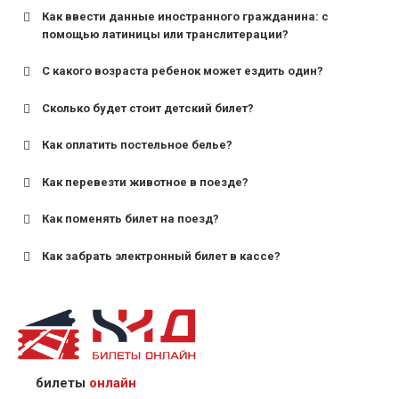
Как ввести данные иностранного гражданина: с
помощью латиницы или транслитерации?
С какого возраста ребенок может ездить один?
Сколько будет стоит детский билет?
Как оплатить постельное белье?
для поездов дальнего следования — от 10 лет и
старше;
Как перевезти животное в поезде?
для пригородных поездов — от 7 лет.
Как поменять билет на поезд?
Как забрать электронный билет в кассе?
назвав кассиру 14-значный номер заказа;
предъявив удостоверение личности пассажира, на
кого оформлен билет.
билеты
онлайн