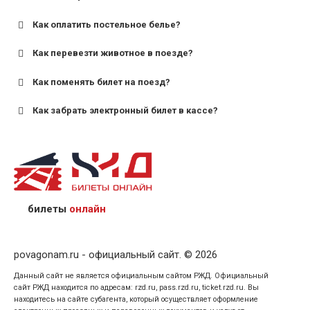
Как оплатить постельное белье?
для поездов дальнего следования — от 10 лет и
старше;
Как перевезти животное в поезде?
для пригородных поездов — от 7 лет.
Как поменять билет на поезд?
Как забрать электронный билет в кассе?
назвав кассиру 14-значный номер заказа;
предъявив удостоверение личности пассажира, на
кого оформлен билет.
билеты
онлайн
povagonam.ru - официальный сайт. © 2026
Данный сайт не является официальным сайтом РЖД. Официальный
сайт РЖД находится по адресам: rzd.ru, pass.rzd.ru, ticket.rzd.ru. Вы
находитесь на сайте субагента, который осуществляет оформление