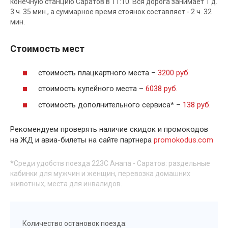
конечную станцию Саратов в 11:10. Вся дорога занимает 1 д.
3 ч. 35 мин., а суммарное время стоянок составляет - 2 ч. 32
мин.
Стоимость мест
стоимость плацкартного места –
3200 руб.
стоимость купейного места –
6038 руб.
стоимость дополнительного сервиса* –
138 руб.
Рекомендуем проверять наличие скидок и промокодов
на ЖД и авиа-билеты на сайте партнера
promokodus.com
*Среди удобств поезда 223С Анапа - Саратов: раздельные
кабинки для мужчин и женщин, перевозка домашних
животных, места для инвалидов.
Количество остановок поезда: