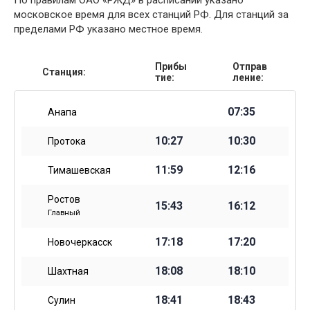
По правилам ОАО «РЖД» в расписании указано
московское время для всех станций РФ. Для станций за
пределами РФ указано местное время.
Прибы
Отправ
Станция:
тие:
ление:
07:35
Анапа
10:27
10:30
Протока
11:59
12:16
Тимашевская
Ростов
15:43
16:12
Главный
17:18
17:20
Новочеркасск
18:08
18:10
Шахтная
18:41
18:43
Сулин