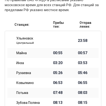
По правилам ОАО «РЖД» в расписании указано
московское время для всех станций РФ. Для станций за
пределами РФ указано местное время.
Прибы
Отправ
Станция:
тие:
ление:
Ульяновск
23:58
Центральный
00:55
00:57
Майна
03:20
03:53
Инза
05:26
05:46
Рузаевка
06:53
06:55
Ковылкино
07:48
08:03
Потьма
08:13
08:15
Зубова Поляна