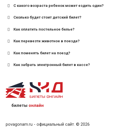
С какого возраста ребенок может ездить один?
Сколько будет стоит детский билет?
Как оплатить постельное белье?
для поездов дальнего следования — от 10 лет и
старше;
Как перевезти животное в поезде?
для пригородных поездов — от 7 лет.
Как поменять билет на поезд?
Как забрать электронный билет в кассе?
назвав кассиру 14-значный номер заказа;
предъявив удостоверение личности пассажира, на
кого оформлен билет.
билеты
онлайн
povagonam.ru - официальный сайт. © 2026