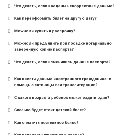
Что делать, если введены некорректные данные?
Как переоформить билет на другую дату?
Можно ли купить в рассрочку?
Можно ли предъявить при посадке нотариально
заверенную копию паспорта?
Что делать, если изменились данные паспорта?
Как ввести данные иностранного гражданина: с
помощью латиницы или транслитерации?
С какого возраста ребенок может ездить один?
Сколько будет стоит детский билет?
Как оплатить постельное белье?
для поездов дальнего следования — от 10 лет и
старше;
Как перевезти животное в поезде?