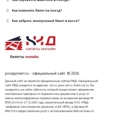
для пригородных поездов — от 7 лет.
Как поменять билет на поезд?
Как забрать электронный билет в кассе?
назвав кассиру 14-значный номер заказа;
предъявив удостоверение личности пассажира, на
кого оформлен билет.
билеты
онлайн
povagonam.ru - официальный сайт. © 2026
Данный сайт не является официальным сайтом РЖД. Официальный
сайт РЖД находится по адресам: rzd.ru, pass.rzd.ru, ticket.rzd.ru. Вы
находитесь на сайте субагента, который осуществляет оформление
электронных проездных и перевозочных документов и услуг от
имени железнодорожных перевозчиков на основании договора №
ФПК-22-316 от 27.12.2022 года, заключенный между ООО «РЖД
-Цифровые пассажирские решения» и АО «ФПК», и Договор №
ИМ-314 о предоставлении услуг с использованием Веб-системы от