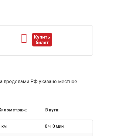
Купить
билет
ы
за пределами РФ указано местное
Километраж:
В пути:
0 км.
0 ч. 0 мин.