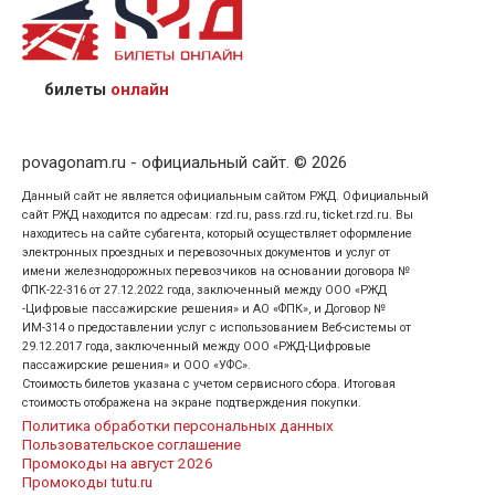
назвав кассиру 14-значный номер заказа;
предъявив удостоверение личности пассажира, на
кого оформлен билет.
билеты
онлайн
povagonam.ru - официальный сайт. © 2026
Данный сайт не является официальным сайтом РЖД. Официальный
сайт РЖД находится по адресам: rzd.ru, pass.rzd.ru, ticket.rzd.ru. Вы
находитесь на сайте субагента, который осуществляет оформление
электронных проездных и перевозочных документов и услуг от
имени железнодорожных перевозчиков на основании договора №
ФПК-22-316 от 27.12.2022 года, заключенный между ООО «РЖД
-Цифровые пассажирские решения» и АО «ФПК», и Договор №
ИМ-314 о предоставлении услуг с использованием Веб-системы от
29.12.2017 года, заключенный между ООО «РЖД-Цифровые
пассажирские решения» и ООО «УФС».
Стоимость билетов указана с учетом сервисного сбора. Итоговая
стоимость отображена на экране подтверждения покупки.
Политика обработки персональных данных
Пользовательское соглашение
Промокоды на август 2026
Промокоды tutu.ru