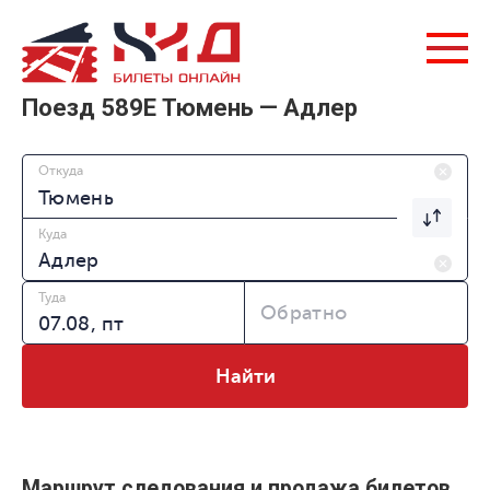
Поезд 589Е Тюмень — Адлер
Откуда
Куда
Туда
Обратно
Найти
Маршрут следования и продажа билетов