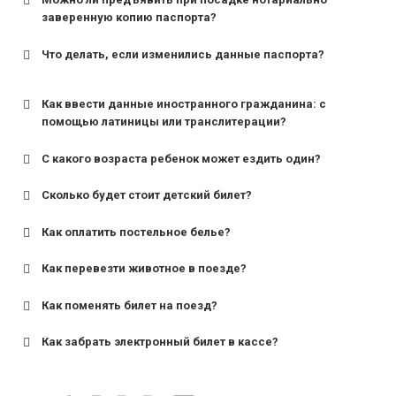
заверенную копию паспорта?
Что делать, если изменились данные паспорта?
Как ввести данные иностранного гражданина: с
помощью латиницы или транслитерации?
С какого возраста ребенок может ездить один?
Сколько будет стоит детский билет?
Как оплатить постельное белье?
для поездов дальнего следования — от 10 лет и
старше;
Как перевезти животное в поезде?
для пригородных поездов — от 7 лет.
Как поменять билет на поезд?
Как забрать электронный билет в кассе?