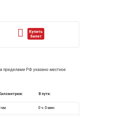
Купить
билет
ы
за пределами РФ указано местное
Километраж:
В пути:
0 км.
0 ч. 0 мин.