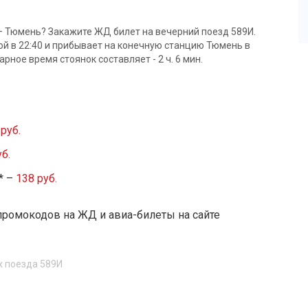
— Тюмень? Закажите ЖД билет на вечерний поезд 589И.
ой в 22:40 и прибывает на конечную станцию Тюмень в
марное время стоянок составляет - 2 ч. 6 мин.
руб.
б.
* –
138 руб.
промокодов на ЖД и авиа-билеты на сайте
х поезда 589И