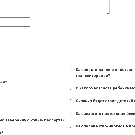
Как ввести данные иностран
транслитерации?
ные?
С какого возраста ребенок м
Сколько будет стоит детский 
для поездов дальнего сле
Как оплатить постельное бел
для пригородных поездов 
но заверенную копию паспорта?
Как перевезти животное в по
а?