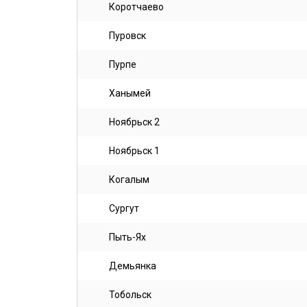
Коротчаево
Пуровск
Пурпе
Ханымей
Ноябрьск 2
Ноябрьск 1
Когалым
Сургут
Пыть-Ях
Демьянка
Тобольск