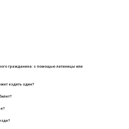
ного гражданина: с помощью латиницы или
ожет ездить один?
билет?
дования — от 10 лет и старше;
ье?
— от 7 лет.
езде?