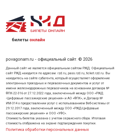
назвав кассиру 14-значный номер заказа;
предъявив удостоверение личности пассажира, на
кого оформлен билет.
билеты
онлайн
povagonam.ru - официальный сайт. © 2026
Данный сайт не является официальным сайтом РЖД. Официальный
сайт РЖД находится по адресам: rzd.ru, pass.rzd.ru, ticket.rzd.ru. Вы
находитесь на сайте субагента, который осуществляет оформление
электронных проездных и перевозочных документов и услуг от
имени железнодорожных перевозчиков на основании договора №
ФПК-22-316 от 27.12.2022 года, заключенный между ООО «РЖД
-Цифровые пассажирские решения» и АО «ФПК», и Договор №
ИМ-314 о предоставлении услуг с использованием Веб-системы от
29.12.2017 года, заключенный между ООО «РЖД-Цифровые
пассажирские решения» и ООО «УФС».
Стоимость билетов указана с учетом сервисного сбора. Итоговая
стоимость отображена на экране подтверждения покупки.
Политика обработки персональных данных