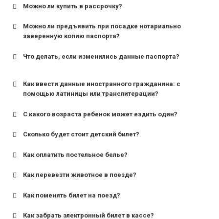
Можно ли купить в рассрочку?
Можно ли предъявить при посадке нотариально
заверенную копию паспорта?
Что делать, если изменились данные паспорта?
Как ввести данные иностранного гражданина: с
помощью латиницы или транслитерации?
С какого возраста ребенок может ездить один?
Сколько будет стоит детский билет?
Как оплатить постельное белье?
для поездов дальнего следования — от 10 лет и
старше;
Как перевезти животное в поезде?
для пригородных поездов — от 7 лет.
Как поменять билет на поезд?
Как забрать электронный билет в кассе?