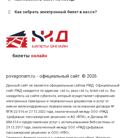
Как забрать электронный билет в кассе?
назвав кассиру 14-значный номер заказа;
предъявив удостоверение личности пассажира, на
кого оформлен билет.
билеты
онлайн
povagonam.ru - официальный сайт. © 2026
Данный сайт не является официальным сайтом РЖД. Официальный
сайт РЖД находится по адресам: rzd.ru, pass.rzd.ru, ticket.rzd.ru. Вы
находитесь на сайте субагента, который осуществляет оформление
электронных проездных и перевозочных документов и услуг от
имени железнодорожных перевозчиков на основании договора №
ФПК-22-316 от 27.12.2022 года, заключенный между ООО «РЖД
-Цифровые пассажирские решения» и АО «ФПК», и Договор №
ИМ-314 о предоставлении услуг с использованием Веб-системы от
29.12.2017 года, заключенный между ООО «РЖД-Цифровые
пассажирские решения» и ООО «УФС».
Стоимость билетов указана с учетом сервисного сбора. Итоговая