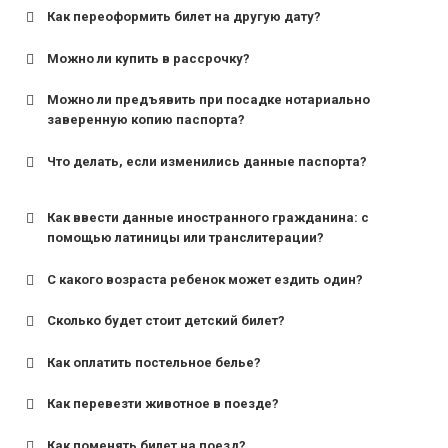
Как переоформить билет на другую дату?
Можно ли купить в рассрочку?
Можно ли предъявить при посадке нотариально
заверенную копию паспорта?
Что делать, если изменились данные паспорта?
Как ввести данные иностранного гражданина: с
помощью латиницы или транслитерации?
С какого возраста ребенок может ездить один?
Сколько будет стоит детский билет?
Как оплатить постельное белье?
для поездов дальнего следования — от 10 лет и
старше;
Как перевезти животное в поезде?
для пригородных поездов — от 7 лет.
Как поменять билет на поезд?