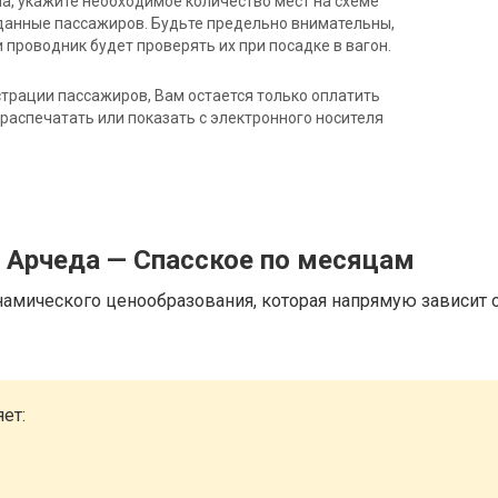
на, укажите необходимое количество мест на схеме
данные пассажиров. Будьте предельно внимательны,
 проводник будет проверять их при посадке в вагон.
трации пассажиров, Вам остается только оплатить
распечатать или показать с электронного носителя
 Арчеда — Спасское по месяцам
намического ценообразования, которая напрямую зависит о
ет: