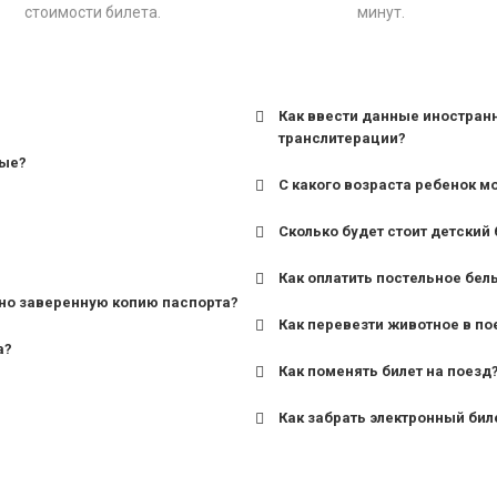
стоимости билета.
минут.
Как ввести данные иностран
транслитерации?
ные?
С какого возраста ребенок м
Сколько будет стоит детский 
для поездов дальнего сле
Как оплатить постельное бел
для пригородных поездов 
но заверенную копию паспорта?
Как перевезти животное в по
а?
Как поменять билет на поезд
Как забрать электронный бил