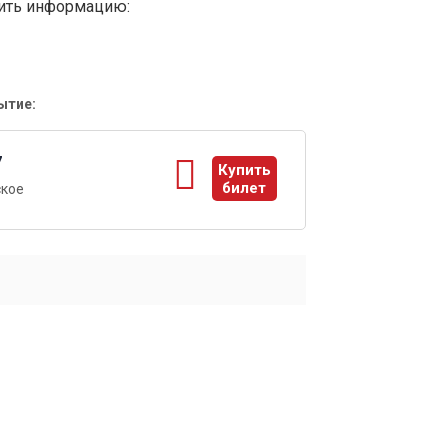
вить информацию:
ытие:
7
Купить
билет
ское
ы