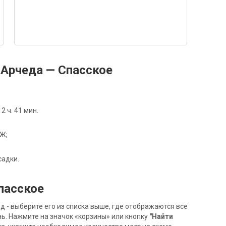
Арчеда — Спасское
 ч. 41 мин.
5Ж;
садки.
пасское
- выберите его из списка выше, где отображаются все
ь. Нажмите на значок «корзины» или кнопку
"Найти