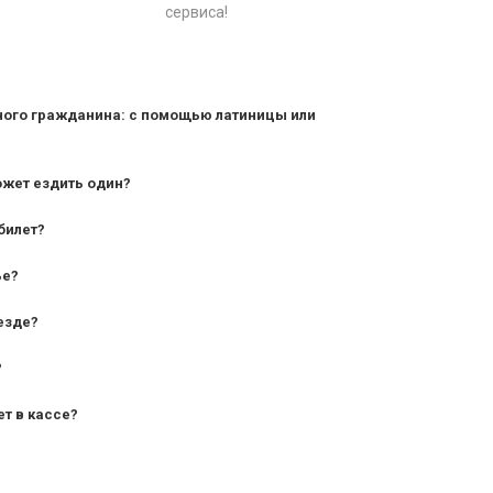
сервиса!
ного гражданина: с помощью латиницы или
ожет ездить один?
билет?
дования — от 10 лет и старше;
ье?
— от 7 лет.
езде?
?
ет в кассе?