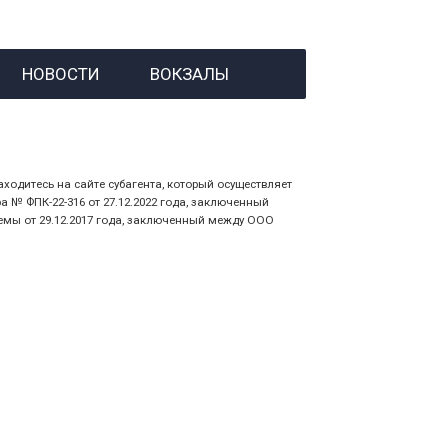
й номер заказа;
НОВОСТИ
ВОКЗАЛЫ
 личности пассажира, на кого оформлен
аходитесь на сайте субагента, который осуществляет
№ ФПК-22-316 от 27.12.2022 года, заключенный
емы от 29.12.2017 года, заключенный между ООО