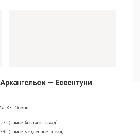
Архангельск — Ессентуки
.
. 3 ч. 45 мин.
е 197Я (самый быстрый поезд);
е 139Я (самый медленный поезд);