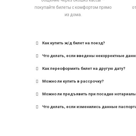
общение через окошко кассы —
покупайте билеты с комфортом прямо
о
из дома.
Как купить ж/д билет на поезд?
Что делать, если введены некорректные дан
Как переоформить билет на другую дату?
Можно ли купить в рассрочку?
Можно ли предъявить при посадке нотариаль
Что делать, если изменились данные паспорт