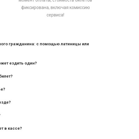
момент оплаты, стоимость билетов
фиксирована, включая комиссию
сервиса!
ного гражданина: с помощью латиницы или
ожет ездить один?
билет?
дования — от 10 лет и старше;
ье?
— от 7 лет.
езде?
?
ет в кассе?