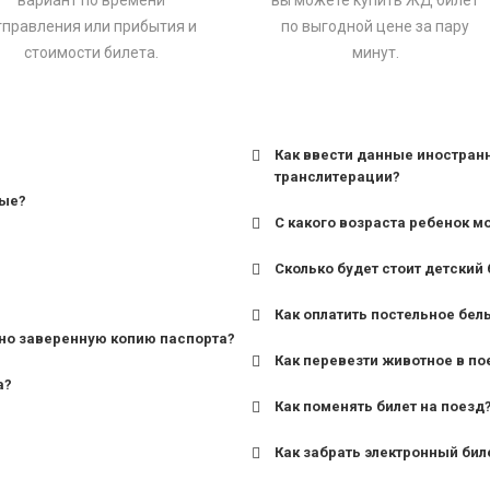
вариант по времени
вы можете купить ЖД билет
тправления или прибытия и
по выгодной цене за пару
стоимости билета.
минут.
Как ввести данные иностран
транслитерации?
ные?
С какого возраста ребенок м
Сколько будет стоит детский 
для поездов дальнего сле
Как оплатить постельное бел
для пригородных поездов 
но заверенную копию паспорта?
Как перевезти животное в по
а?
Как поменять билет на поезд
Как забрать электронный бил