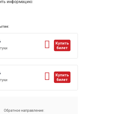
вить информацию:
ытие:
6
Купить
билет
туки
ы
6
Купить
билет
туки
ы
Обратное направление: