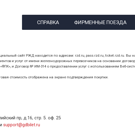
назвав кассиру 14-значны
СПРАВКА
ФИРМЕННЫЕ ПОЕЗДА
предъявив удостоверение
билет.
ный сайт РЖД находится по адресам: rzd.ru, pass.rzd.ru, ticket.rzd.ru. Вы н
нтов и услуг от имени железнодорожных перевозчиков на основании договора 
ПК», и Договор № ИМ-314 о предоставлении услуг с использованием Веб-сист
оговая стоимость отображена на экране подтверждения покупки.
ский пр, д.16, стр. 5. оф. 25
ли
support@gdbilet.ru